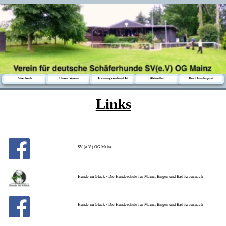
Startseite
Unser Verein
Trainingszeiten/-Ort
Aktuelles
Der Hundesport
Links
SV (e.V.) OG Mainz
Hunde im Glück - Die Hundeschule für Mainz, Bingen und Bad Kreuznach
Hunde im Glück - Die Hundeschule für Mainz, Bingen und Bad Kreuznach
Verein für deutsche Schäferhunde (SV) e.V.
Verein für deutsche Schäferhunde (SV) e.V. LG Rheinland-Pfalz (10)
Verein für deutsche Schäferhunde (SV) e.V. LG Rheinland-Pfalz (10) Jugend