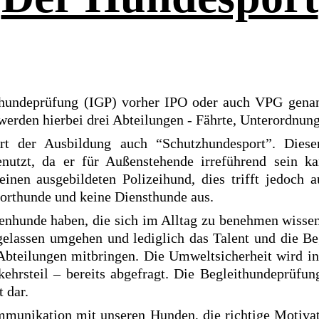
hundeprüfung (IGP) vorher IPO oder auch VPG genannt
werden hierbei drei Abteilungen - Fährte, Unterordnun
t der Ausbildung auch “Schutzhundesport”. Diese
enutzt, da er für Außenstehende irreführend sein k
einen ausgebildeten Polizeihund, dies trifft jedoch 
porthunde und keine Diensthunde aus.
ienhunde haben, die sich im Alltag zu benehmen wiss
elassen umgehen und lediglich das Talent und die Be
 Abteilungen mitbringen. Die Umweltsicherheit wird i
ehrsteil – bereits abgefragt. Die Begleithundeprüfung
 dar.
ommunikation mit unseren Hunden, die richtige Motivat